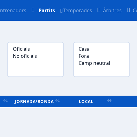
ntrenadors
Partits
Temporades
Àrbitres
C
JORNADA/RONDA
LOCAL