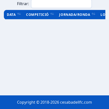
Filtrar:
DATA
COMPETICIÓ
JORNADA/RONDA
LOC
Copyright © 2018-2026 cesabadellfc.com