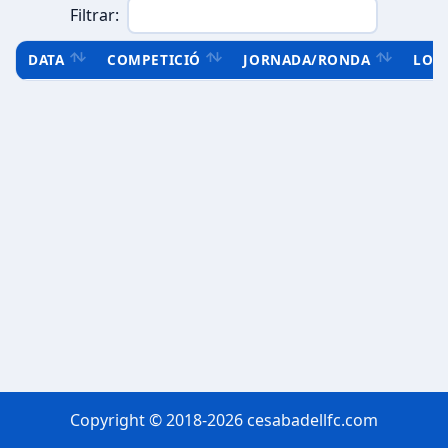
Filtrar:
DATA
COMPETICIÓ
JORNADA/RONDA
LOC
Copyright © 2018-2026 cesabadellfc.com