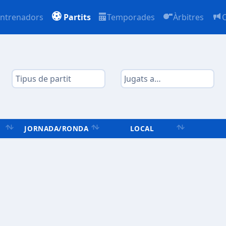
ntrenadors
Partits
Temporades
Àrbitres
JORNADA/RONDA
LOCAL