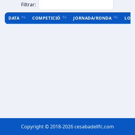
Filtrar:
DATA
COMPETICIÓ
JORNADA/RONDA
LOC
Copyright © 2018-2026 cesabadellfc.com