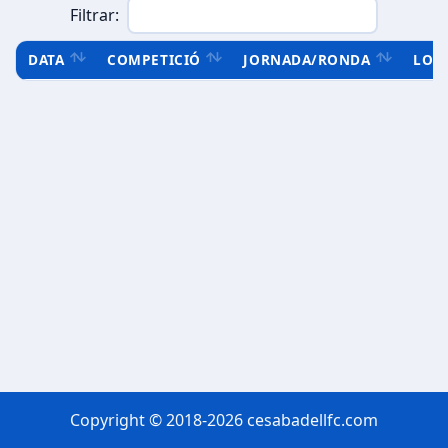
Filtrar:
DATA
COMPETICIÓ
JORNADA/RONDA
LOC
Copyright © 2018-2026 cesabadellfc.com