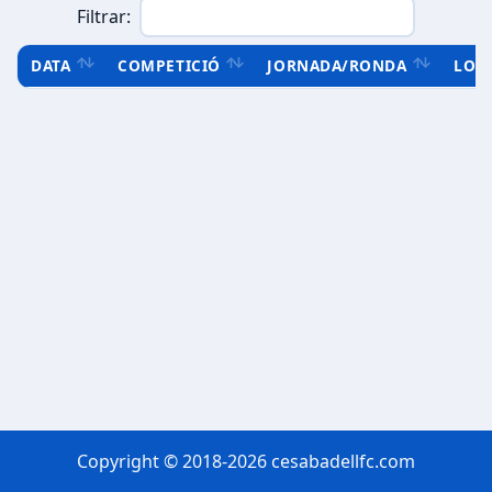
Filtrar:
DATA
COMPETICIÓ
JORNADA/RONDA
LOC
Copyright © 2018-2026 cesabadellfc.com