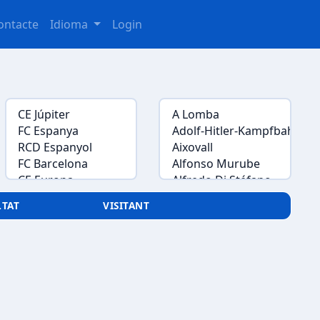
ontacte
Idioma
Login
LTAT
VISITANT