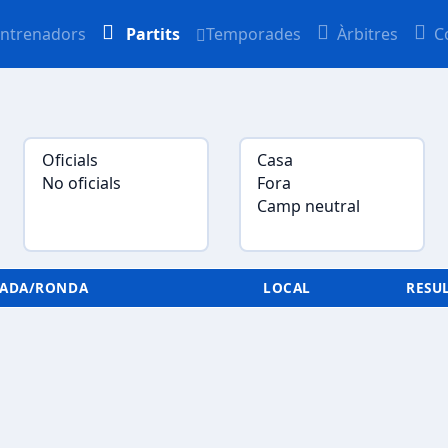
ntrenadors
Partits
Temporades
Àrbitres
C
NADA/RONDA
LOCAL
RESU