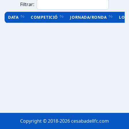
Filtrar:
DATA
COMPETICIÓ
JORNADA/RONDA
LOC
Copyright © 2018-2026 cesabadellfc.com