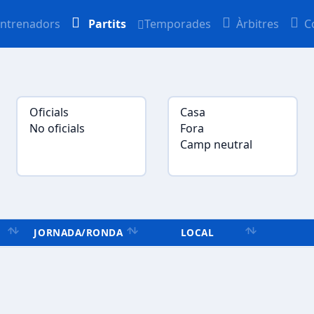
ntrenadors
Partits
Temporades
Àrbitres
C
JORNADA/RONDA
LOCAL