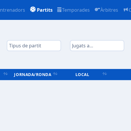
ntrenadors
Partits
Temporades
Àrbitres
JORNADA/RONDA
LOCAL