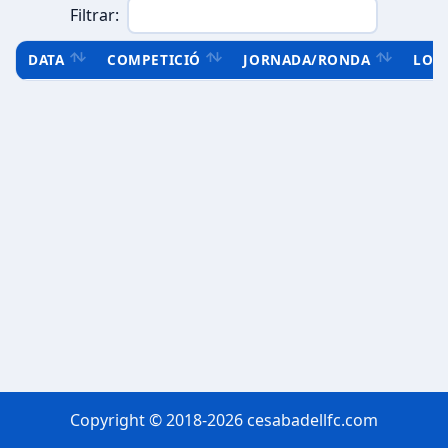
Filtrar:
DATA
COMPETICIÓ
JORNADA/RONDA
LOC
Copyright © 2018-2026 cesabadellfc.com