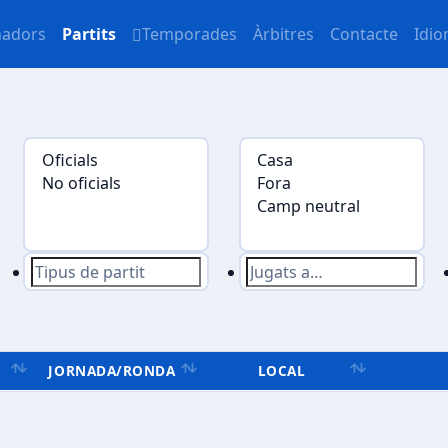
nadors
Partits
Temporades
Àrbitres
Contacte
Idi
JORNADA/RONDA
LOCAL