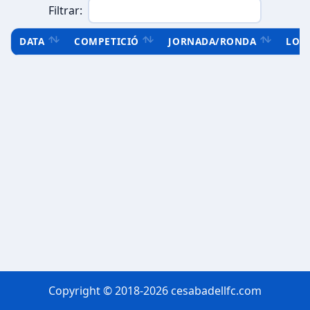
Filtrar:
DATA
COMPETICIÓ
JORNADA/RONDA
LOC
Copyright © 2018-2026 cesabadellfc.com