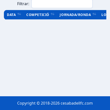
Filtrar:
DATA
COMPETICIÓ
JORNADA/RONDA
LOC
Copyright © 2018-2026 cesabadellfc.com