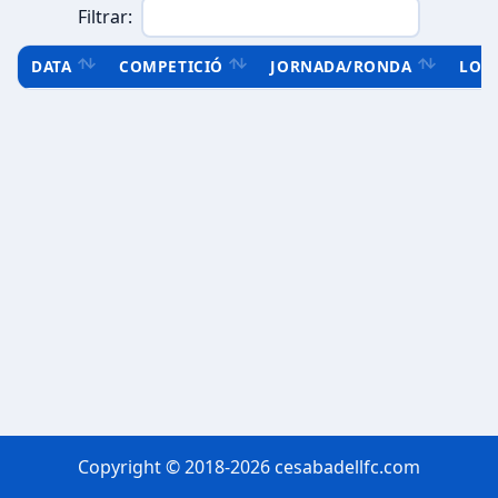
Filtrar:
DATA
COMPETICIÓ
JORNADA/RONDA
LOC
Copyright © 2018-2026 cesabadellfc.com