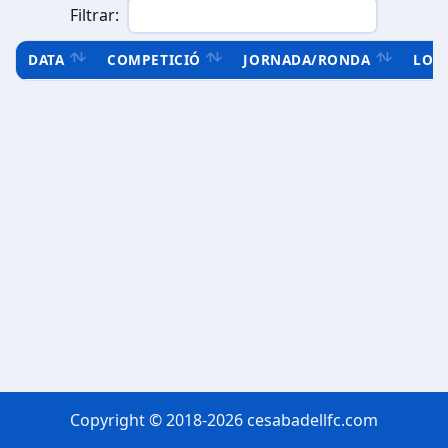
Filtrar:
DATA
COMPETICIÓ
JORNADA/RONDA
LOC
Copyright © 2018-2026 cesabadellfc.com