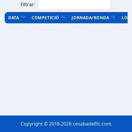
Filtrar:
DATA
COMPETICIÓ
JORNADA/RONDA
LOC
Copyright © 2018-2026 cesabadellfc.com