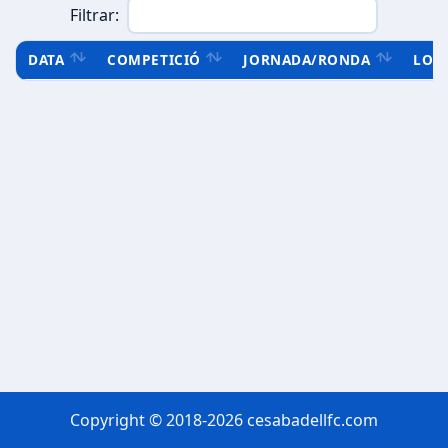
Filtrar:
DATA
COMPETICIÓ
JORNADA/RONDA
LOC
Copyright © 2018-2026 cesabadellfc.com