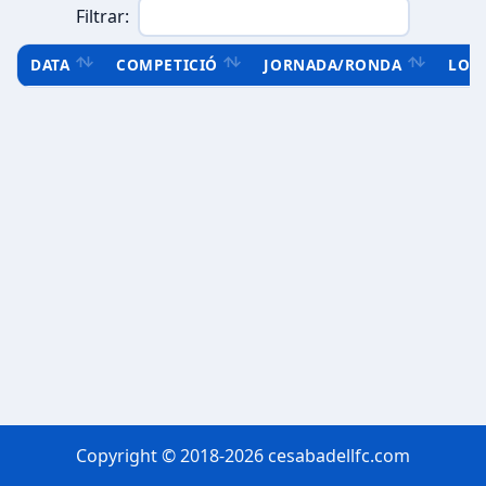
Filtrar:
DATA
COMPETICIÓ
JORNADA/RONDA
LOC
Copyright © 2018-2026 cesabadellfc.com