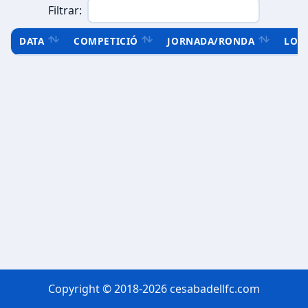
Filtrar:
DATA
COMPETICIÓ
JORNADA/RONDA
LOC
Copyright © 2018-2026 cesabadellfc.com