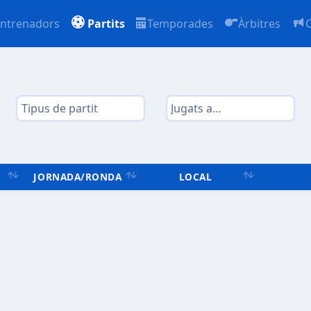
ntrenadors
Partits
Temporades
Àrbitres
JORNADA/RONDA
LOCAL