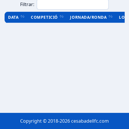
Filtrar:
DATA
COMPETICIÓ
JORNADA/RONDA
LOC
Copyright © 2018-2026 cesabadellfc.com