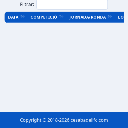
Filtrar:
DATA
COMPETICIÓ
JORNADA/RONDA
LOC
Copyright © 2018-2026 cesabadellfc.com