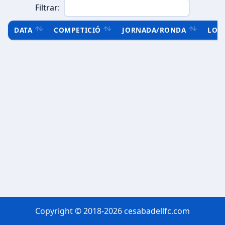
Filtrar:
DATA
COMPETICIÓ
JORNADA/RONDA
LOC
Copyright © 2018-2026 cesabadellfc.com