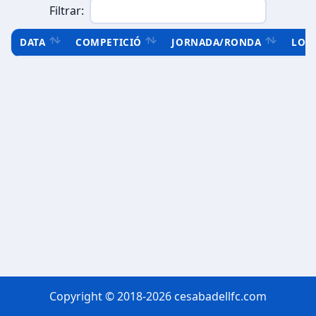
Filtrar:
DATA
COMPETICIÓ
JORNADA/RONDA
LOC
Copyright © 2018-2026 cesabadellfc.com