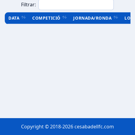
Filtrar:
DATA
COMPETICIÓ
JORNADA/RONDA
LOC
Copyright © 2018-2026 cesabadellfc.com