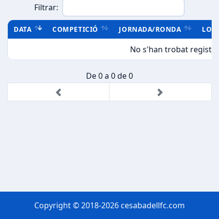
Filtrar:
DATA
COMPETICIÓ
JORNADA/RONDA
LOC
No s'han trobat registre
De 0 a 0 de 0
Copyright © 2018-2026 cesabadellfc.com