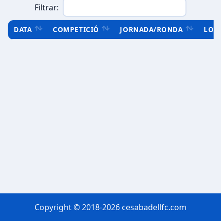
Filtrar:
DATA
COMPETICIÓ
JORNADA/RONDA
LOC
Copyright © 2018-2026 cesabadellfc.com