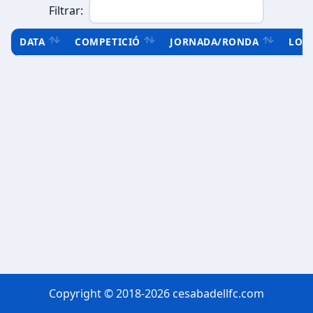
Filtrar:
DATA
COMPETICIÓ
JORNADA/RONDA
LOC
Copyright © 2018-2026 cesabadellfc.com