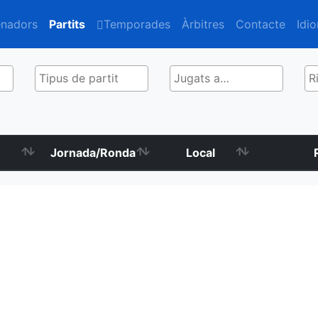
enadors
Partits
Temporades
Àrbitres
Contacte
Idi
Jornada/Ronda
Local