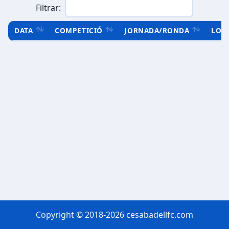
Filtrar:
DATA
COMPETICIÓ
JORNADA/RONDA
LOC
Copyright © 2018-2026 cesabadellfc.com