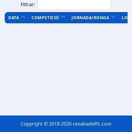
Filtrar:
DATA
COMPETICIÓ
JORNADA/RONDA
LOC
Copyright © 2018-2026 cesabadellfc.com