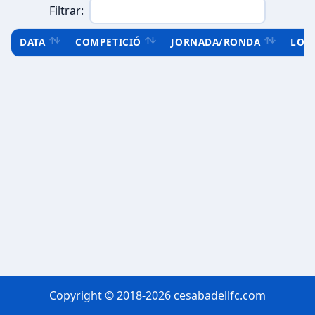
Filtrar:
DATA
COMPETICIÓ
JORNADA/RONDA
LOC
Copyright © 2018-2026 cesabadellfc.com