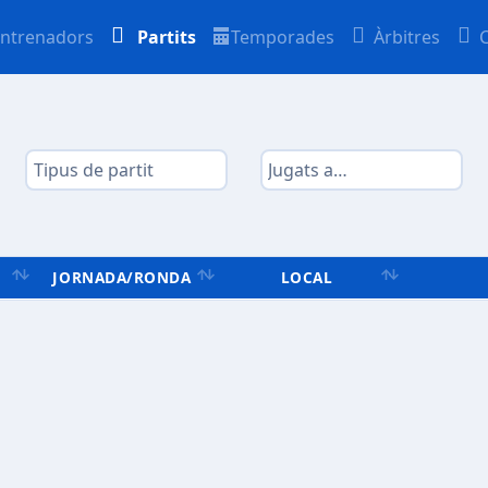
ntrenadors
Partits
Temporades
Àrbitres
JORNADA/RONDA
LOCAL