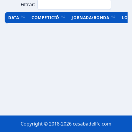
Filtrar:
DATA
COMPETICIÓ
JORNADA/RONDA
LOC
Copyright © 2018-2026 cesabadellfc.com