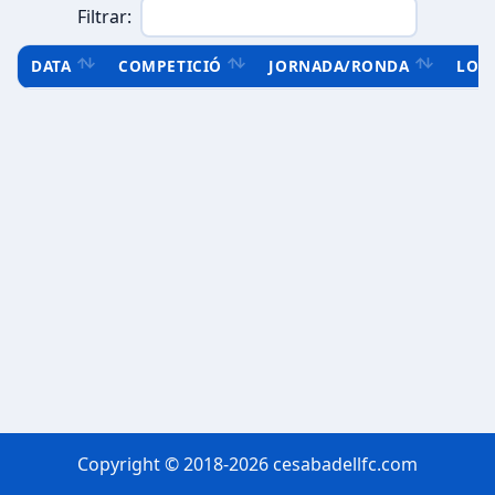
Filtrar:
DATA
COMPETICIÓ
JORNADA/RONDA
LOC
Copyright © 2018-2026 cesabadellfc.com