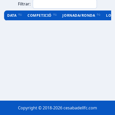
Filtrar:
DATA
COMPETICIÓ
JORNADA/RONDA
LOC
Copyright © 2018-2026 cesabadellfc.com