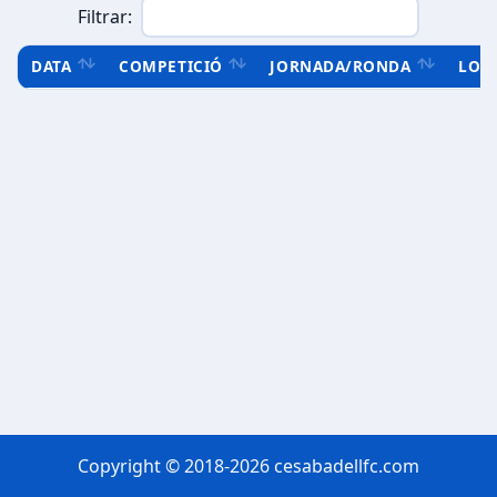
Filtrar:
DATA
COMPETICIÓ
JORNADA/RONDA
LOC
Copyright © 2018-2026 cesabadellfc.com