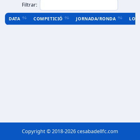
Filtrar:
DATA
COMPETICIÓ
JORNADA/RONDA
LOC
Copyright © 2018-2026 cesabadellfc.com