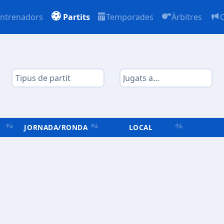
ntrenadors
Partits
Temporades
Àrbitres
JORNADA/RONDA
LOCAL