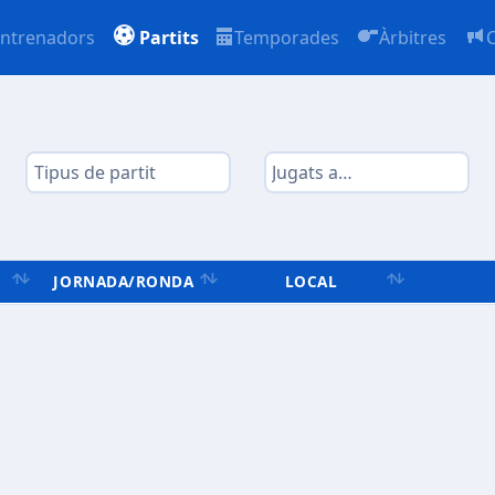
ntrenadors
Partits
Temporades
Àrbitres
JORNADA/RONDA
LOCAL