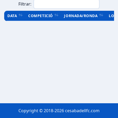
Filtrar:
DATA
COMPETICIÓ
JORNADA/RONDA
LOC
Copyright © 2018-2026 cesabadellfc.com