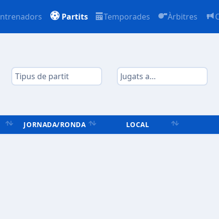
ntrenadors
Partits
Temporades
Àrbitres
JORNADA/RONDA
LOCAL