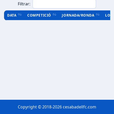
Filtrar:
DATA
COMPETICIÓ
JORNADA/RONDA
LOC
Copyright © 2018-2026 cesabadellfc.com