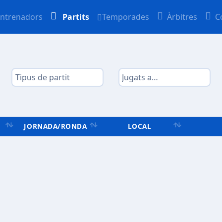
ntrenadors
Partits
Temporades
Àrbitres
C
JORNADA/RONDA
LOCAL