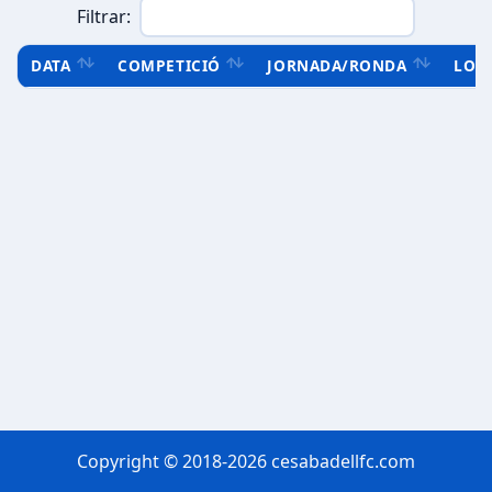
Filtrar:
DATA
COMPETICIÓ
JORNADA/RONDA
LOC
Copyright © 2018-2026 cesabadellfc.com