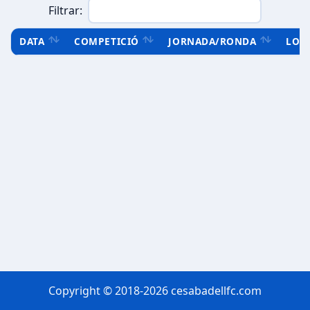
Filtrar:
DATA
COMPETICIÓ
JORNADA/RONDA
LOC
Copyright © 2018-2026 cesabadellfc.com