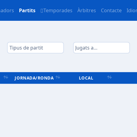
nadors
Partits
Temporades
Àrbitres
Contacte
Idi
JORNADA/RONDA
LOCAL