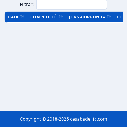
Filtrar:
DATA
COMPETICIÓ
JORNADA/RONDA
LOC
Copyright © 2018-2026 cesabadellfc.com